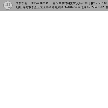
版权所有： 青岛金属集团 青岛金属材料批发交易市场QQ群:5350258
地址:青岛市李沧区太原路61号 电话:0532-84665656 传真:0532-84626826 邮箱: