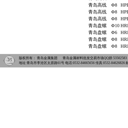
青岛
高线
Ф8
HP
青岛
高线
Ф8
HP
青岛
高线
Ф8
HP
青岛
盘螺
Ф10
HR
青岛
盘螺
Ф6
HR
青岛
盘螺
Ф8
HR
青岛
盘螺
Ф8
HR
版权所有： 青岛金属集团 青岛金属材料批发交易市场QQ群:5350258
地址:青岛市李沧区太原路61号 电话:0532-84665656 传真:0532-84626826 邮箱: