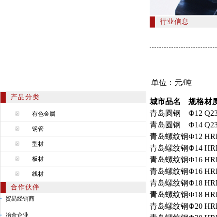
行业信息
单位：元/吨
产品分类
城市
品名
规格
材
青岛
圆钢
Ф12
Q2
有色金属
青岛
圆钢
Ф14
Q2
钢管
青岛
螺纹钢
Ф12
HR
型材
青岛
螺纹钢
Ф14
HR
板材
青岛
螺纹钢
Ф16
HR
青岛
螺纹钢
Ф16
HR
线材
青岛
螺纹钢
Ф18
HR
合作伙伴
青岛
螺纹钢
Ф18
HR
贸易经销商
青岛
螺纹钢
Ф20
HR
冶金企业